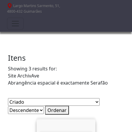
Passar para o conteúdo principal
Largo Martins Sarmento, 51,
4800-432 Guimarães
Itens
Showing 3 results for:
Site
ArchivAve
Abrangência espacial é exactamente
Serafão
Ordenar