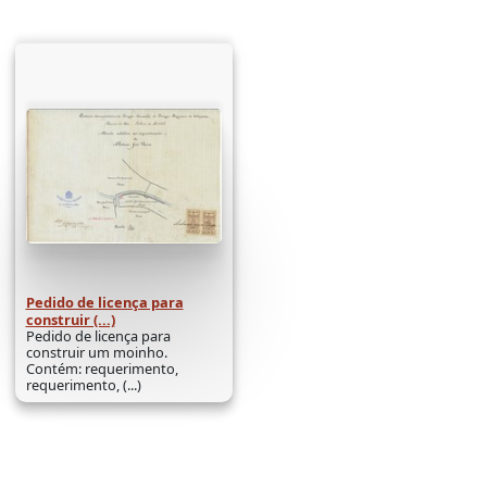
Pedido de licença para
construir (...)
Pedido de licença para
construir um moinho.
Contém: requerimento,
requerimento, (...)