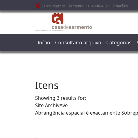
Passar para o conteúdo principal
Largo Martins Sarmento, 51, 4800-432 Guimarães
Início
Consultar o arquivo
Categorias
Itens
Showing 3 results for:
Site
ArchivAve
Abrangência espacial é exactamente
Sobrep