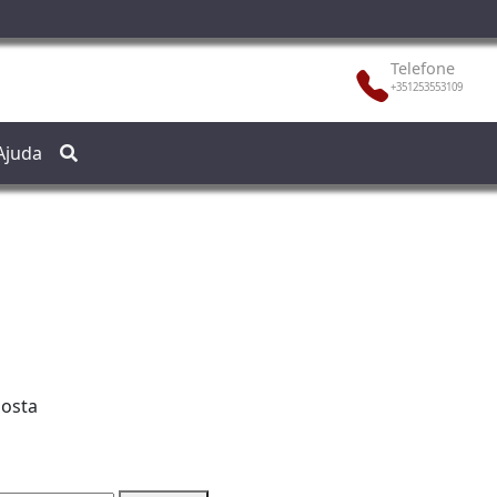
Telefone
+351253553109
Ajuda
osta