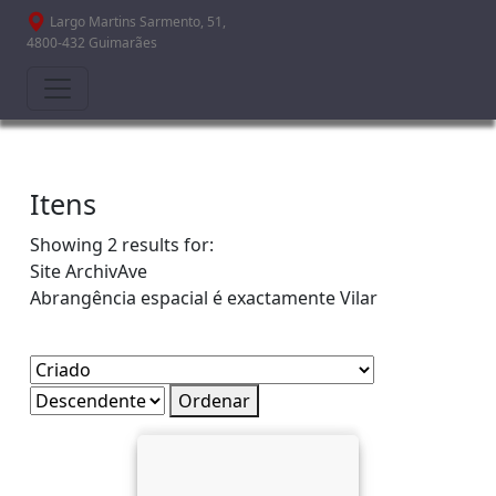
Passar para o conteúdo principal
Largo Martins Sarmento, 51,
4800-432 Guimarães
Itens
Showing 2 results for:
Site
ArchivAve
Abrangência espacial é exactamente
Vilar
Ordenar