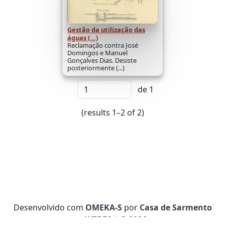
Gestão da utilização das
águas (...)
Reclamação contra José
Domingos e Manuel
Gonçalves Dias. Desiste
posteriormente (...)
de 1
(results 1–2 of 2)
Desenvolvido com
OMEKA-S
por
Casa de Sarmento
e
WEBES
| ©
2026