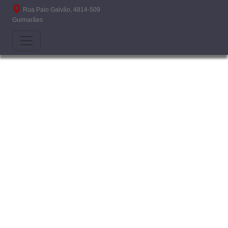
Passar para o conteúdo principal
Rua Paio Galvão, 4814-509
Guimarães