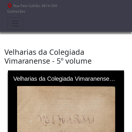
Passar para o conteúdo principal
Rua Paio Galvão, 4814-509
Guimarães
Velharias da Colegiada
Vimaranense - 5º volume
Skip to downloads and alternative formats
Media Viewer
Velharias da Colegiada Vimaranense - 5º volume