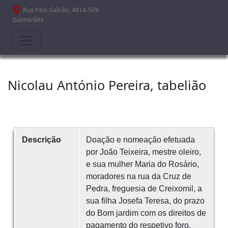
Passar para o conteúdo principal
Rua Paio Galvão, 4814-509
Guimarães
Nicolau António Pereira, tabelião
Descrição
Doação e nomeação efetuada
por João Teixeira, mestre oleiro,
e sua mulher Maria do Rosário,
moradores na rua da Cruz de
Pedra, freguesia de Creixomil, a
sua filha Josefa Teresa, do prazo
do Bom jardim com os direitos de
pagamento do respetivo foro.