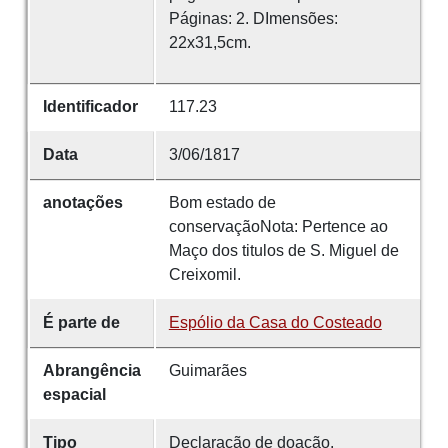
Páginas: 2. DImensões:
22x31,5cm.
Identificador
117.23
Data
3/06/1817
anotações
Bom estado de
conservaçãoNota: Pertence ao
Maço dos titulos de S. Miguel de
Creixomil.
É parte de
Espólio da Casa do Costeado
Abrangência
Guimarães
espacial
Tipo
Declaração de doação.