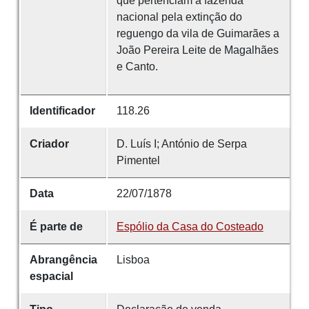
que pertenciam à fazenda
nacional pela extinção do
reguengo da vila de Guimarães a
João Pereira Leite de Magalhães
e Canto.
Identificador
118.26
Criador
D. Luís I; António de Serpa
Pimentel
Data
22/07/1878
É parte de
Espólio da Casa do Costeado
Abrangência
Lisboa
espacial