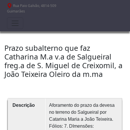
Passar para o conteúdo principal
Rua Paio Galvão, 4814-509
Guimarães
Prazo subalterno que faz
Catharina M.a v.a de Salgueiral
freg.a de S. Miguel de Creixomil, a
João Teixeira Oleiro da m.ma
Descrição
Aforamento do prazo da devesa
no terreno do Salgueiral por
Catarina Maria a João Teixeira.
Fólios: 7. DImensões: