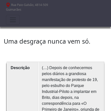
Passar para o conteúdo principal
Rua Paio Galvão, 4814-509
Guimarães
Uma desgraça nunca vem só.
Descrição
(…) Depois de conhecermos
pelos diários a grandiosa
manifestação de protesto de 19,
pelo esbulho do Parque
Industrial-Piloto a implantar em
Brito, dias depois, na
correspondência para «O
Primeiro de Janeiro», oriunda de