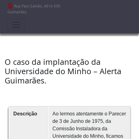
Passar para o conteúdo principal
Rua Paio Galvão, 4814-509
Guimarães
O caso da implantação da
Universidade do Minho – Alerta
Guimarães.
Descrição
Ao lermos atentamente o Parecer
de 3 de Junho de 1975, da
Comissão Instaladora da
Universidade do Minho, ficamos