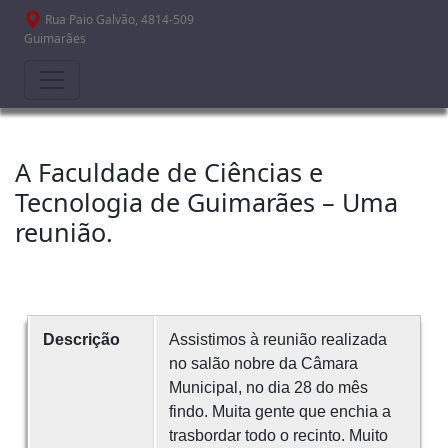
Passar para o conteúdo principal
Rua Paio Galvão, 4814-509
Guimarães
A Faculdade de Ciências e
Tecnologia de Guimarães – Uma
reunião.
Descrição
Assistimos à reunião realizada
no salão nobre da Câmara
Municipal, no dia 28 do mês
findo. Muita gente que enchia a
trasbordar todo o recinto. Muito