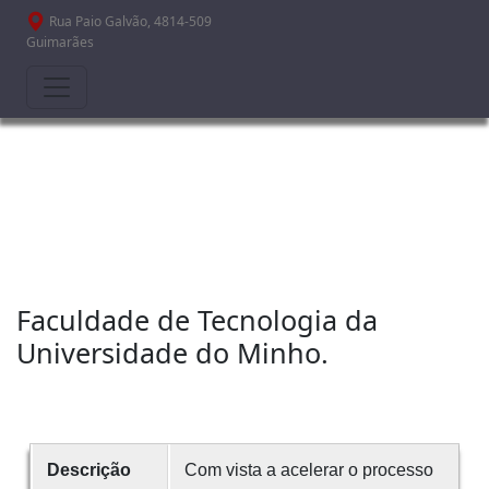
Passar para o conteúdo principal
Rua Paio Galvão, 4814-509
Guimarães
Faculdade de Tecnologia da
Universidade do Minho.
Descrição
Com vista a acelerar o processo