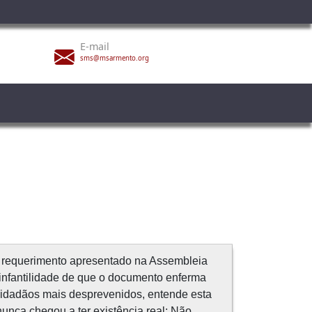
E-mail
sms@msarmento.org
 requerimento apresentado na Assembleia
 infantilidade de que o documento enferma
cidadãos mais desprevenidos, entende esta
unca chegou a ter existência real; Não