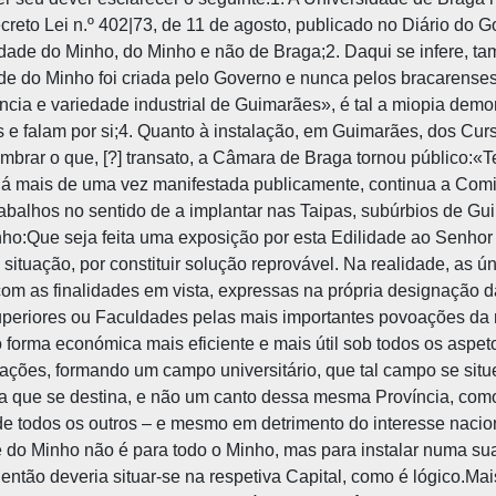
eto Lei n.º 402|73, de 11 de agosto, publicado no Diário do Go
versidade do Minho, do Minho e não de Braga;2. Daqui se infere,
ade do Minho foi criada pelo Governo e nunca pelos bracarenses
cia e variedade industrial de Guimarães», é tal a miopia dem
 e falam por si;4. Quanto à instalação, em Guimarães, dos Cur
mbrar o que, [?] transato, a Câmara de Braga tornou público:
já mais de uma vez manifestada publicamente, continua a Comi
rabalhos no sentido de a implantar nas Taipas, subúrbios de Gu
o:Que seja feita uma exposição por esta Edilidade ao Senhor 
situação, por constituir solução reprovável. Na realidade, as 
om as finalidades em vista, expressas na própria designação da
Superiores ou Faculdades pelas mais importantes povoações d
o forma económica mais eficiente e mais útil sob todos os aspe
alações, formando um campo universitário, que tal campo se situ
 a que se destina, e não um canto dessa mesma Província, co
e todos os outros – e mesmo em detrimento do interesse nacional
do Minho não é para todo o Minho, mas para instalar numa sua
então deveria situar-se na respetiva Capital, como é lógico.M