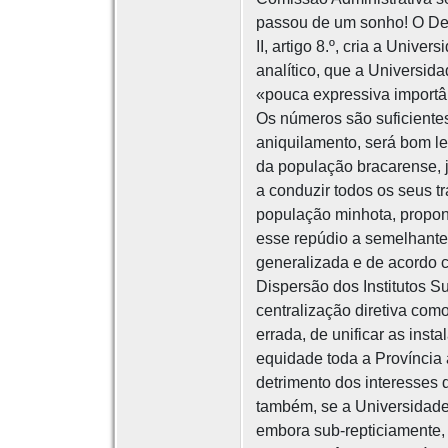
passou de um sonho! O Decr
II, artigo 8.º, cria a Uni
analítico, que a Universid
«pouca expressiva importân
Os números são suficientes
aniquilamento, será bom le
da população bracarense, 
a conduzir todos os seus t
população minhota, proponh
esse repúdio a semelhante 
generalizada e de acordo c
Dispersão dos Institutos 
centralização diretiva com
errada, de unificar as inst
equidade toda a Província
detrimento dos interesses d
também, se a Universidade 
embora sub-repticiamente, 