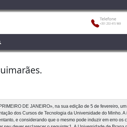
Telefone
+351 253 415 969
Guimarães.
PRIMEIRO DE JANEIRO», na sua edição de 5 de fevereiro, um
antação dos Cursos de Tecnologia da Universidade do Minho. A
entanto, e considerando que o mesmo pode induzir em erro os 
r seu dever esclarecer o seguinte:1. A Universidade de Braga n