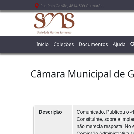
Passar para o conteúdo principal
Rua Paio Galvão, 4814-509 Guimarães
Início
Coleções
Documentos
Ajuda
Câmara Municipal de 
Descrição
Comunicado. Publicou o «
Constituinte, sobre a impl
não merecia resposta. No 
Comissão Administrativa se