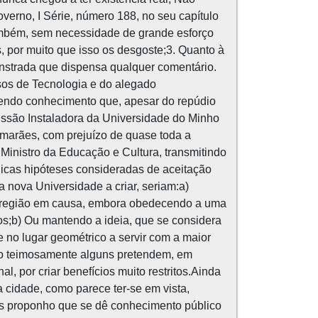
verno, I Série, número 188, no seu capítulo
 também, sem necessidade de grande esforço
, por muito que isso os desgoste;3. Quanto à
onstrada que dispensa qualquer comentário.
sos de Tecnologia e do alegado
«Tendo conhecimento que, apesar do repúdio
ssão Instaladora da Universidade do Minho
imarães, com prejuízo de quase toda a
Ministro da Educação e Cultura, transmitindo
únicas hipóteses consideradas de aceitação
 nova Universidade a criar, seriam:a)
a região em causa, embora obedecendo a uma
tos;b) Ou mantendo a ideia, que se considera
e no lugar geométrico a servir com a maior
mo teimosamente alguns pretendem, em
, por criar benefícios muito restritos.Ainda
 cidade, como parece ter-se em vista,
ais proponho que se dê conhecimento público