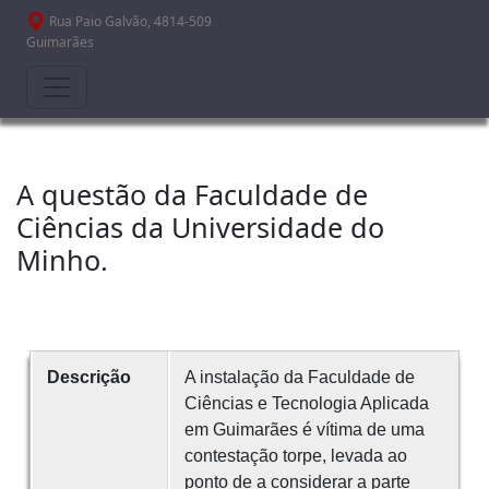
Passar para o conteúdo principal
Rua Paio Galvão, 4814-509
Guimarães
A questão da Faculdade de
Ciências da Universidade do
Minho.
Descrição
A instalação da Faculdade de
Ciências e Tecnologia Aplicada
em Guimarães é vítima de uma
contestação torpe, levada ao
ponto de a considerar a parte