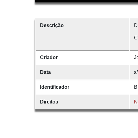
Descrição
D
C
Criador
J
Data
s/
Identificador
B
Direitos
N