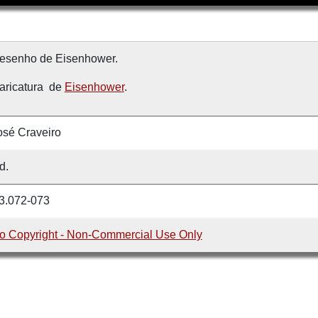
esenho de Eisenhower.
aricatura de
Eisenhower
.
osé Craveiro
d.
3.072-073
o Copyright - Non-Commercial Use Only