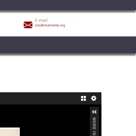
E-mail
sms@msarmento.org
Gallery