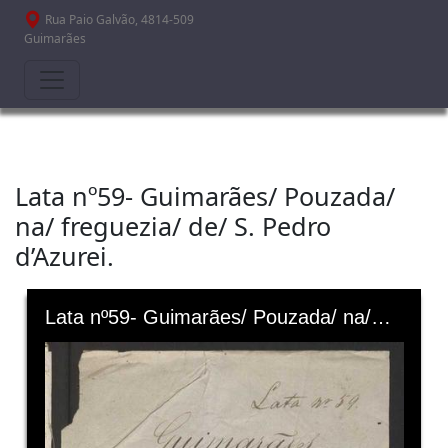
Passar para o conteúdo principal
Rua Paio Galvão, 4814-509
Guimarães
Lata nº59- Guimarães/ Pouzada/
na/ freguezia/ de/ S. Pedro
d’Azurei.
Skip to downloads and alternative formats
Media Viewer
Lata nº59- Guimarães/ Pouzada/ na/ freguezia/ de/ S. Pedro d’Azurei.