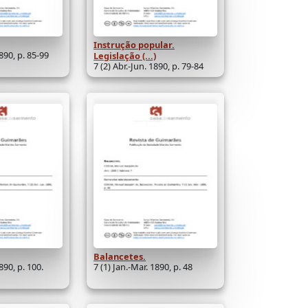
Instrução popular.
1890, p. 85-99
Legislação (...)
7 (2) Abr.-Jun. 1890, p. 79-84
Balancetes.
1890, p. 100.
7 (1) Jan.-Mar. 1890, p. 48