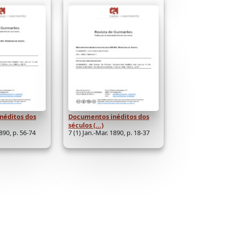
néditos dos
Documentos inéditos dos
séculos (...)
1890, p. 56-74
7 (1) Jan.-Mar. 1890, p. 18-37