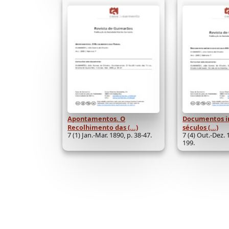
Apontamentos. O
Documentos i
Recolhimento das (...)
séculos (...)
7 (1) Jan.-Mar. 1890, p. 38-47.
7 (4) Out.-Dez. 
199.