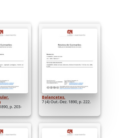
ular.
Balancetes.
7 (4) Out.-Dez. 1890, p. 222.
)
1890, p. 203-