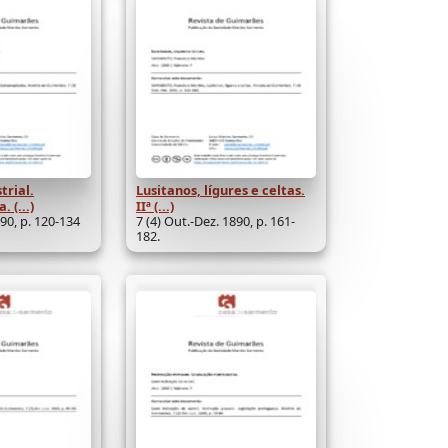
trial.
Lusitanos, lígures e celtas.
 (...)
IIª (...)
1890, p. 120-134
7 (4) Out.-Dez. 1890, p. 161-
182.