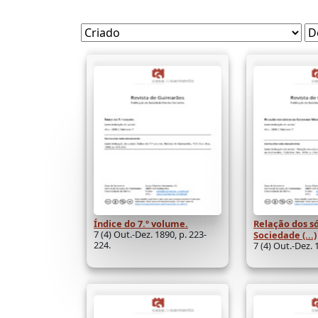
Índice do 7.º volume.
Relação dos s
7 (4) Out.-Dez. 1890, p. 223-
Sociedade (...)
224.
7 (4) Out.-Dez. 