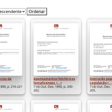
Ordenar
ócios da
Apontamentos folclóricos
Instrução pop
famalicenses. (...)
Legislação (...
1890, p. 216-221
7 (4) Out.-Dez. 1890, p. 200-
7 (4) Out.-Dez. 
202.
205.