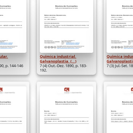
ular.
Química industrial.
Química indus
Galvanoplastia. (...)
Galvanoplastia.
890, p. 144-146
7 (4) Out.-Dez. 1890, p. 183-
7 (3) Jul.-Set. 
192.