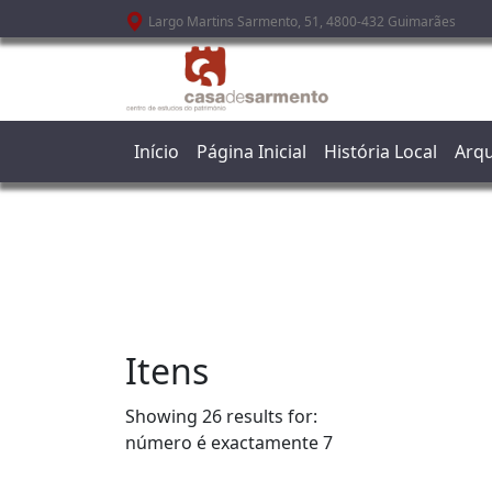
Passar para o conteúdo principal
Largo Martins Sarmento, 51, 4800-432 Guimarães
Início
Página Inicial
História Local
Arqu
Itens
Showing 26 results for:
número é exactamente
7