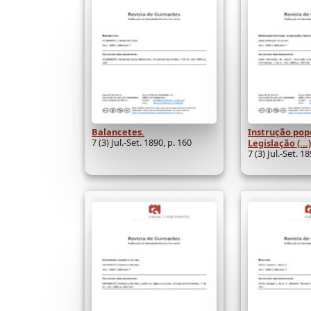
Balancetes.
Instrução pop
7 (3) Jul.-Set. 1890, p. 160
Legislação (...)
7 (3) Jul.-Set. 1