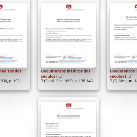
néditos dos
Documentos inéditos dos
Documentos i
séculos (...)
séculos (...)
1890, p. 193-
7 (3) Jul.-Set. 1890, p. 135-143
7 (2) Abr.-Jun. 