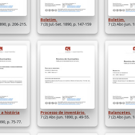
Boletim.
Boletim.
890, p. 206-215.
7 (3) Jul.-Set. 1890, p. 147-159
7 (2) Abr.-Jun. 
 a história
Processo de inventário.
Balancetes.
7 (2) Abr.-Jun. 1890, p. 49-55.
7 (2) Abr.-Jun. 
890, p. 75-77.