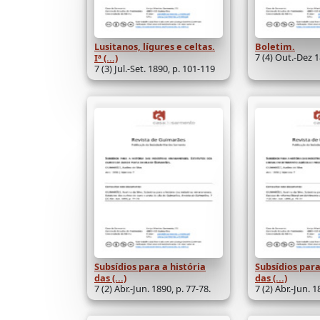
Lusitanos, lígures e celtas.
Boletim.
7 (4) Out.-Dez 1
Iª (...)
7 (3) Jul.-Set. 1890, p. 101-119
Subsídios para a história
Subsídios para
das (...)
das (...)
7 (2) Abr.-Jun. 1890, p. 77-78.
7 (2) Abr.-Jun. 1