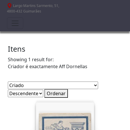
Passar para o conteúdo principal
Largo Martins Sarmento, 51,
4800-432 Guimarães
Itens
Showing 1 result for:
Criador é exactamente
Aff Dornellas
Ordenar