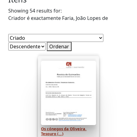
Showing 54 results for:
Criador é exactamente
Faria, João Lopes de
Ordenar
Os cónegos da Oliveira.
Tesouro (...)