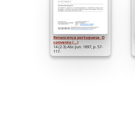
Renascença portuguesa. O
convento (...)
14 (2-3) Abr.-Jun. 1897, p. 57-
117.