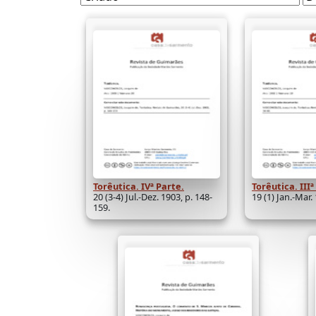
Torêutica. IVª Parte.
Torêutica. IIIª
20 (3-4) Jul.-Dez. 1903, p. 148-
19 (1) Jan.-Mar.
159.