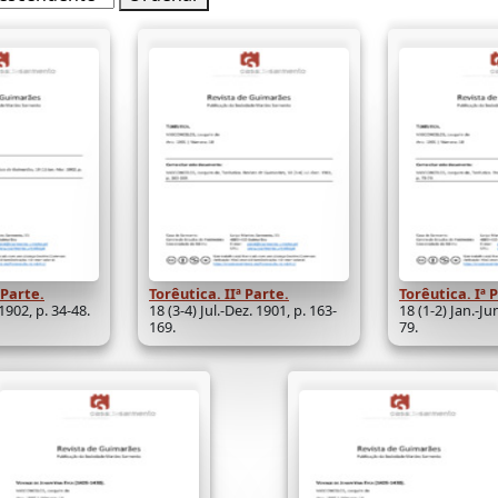
 Parte.
Torêutica. IIª Parte.
Torêutica. Iª 
 1902, p. 34-48.
18 (3-4) Jul.-Dez. 1901, p. 163-
18 (1-2) Jan.-Ju
169.
79.