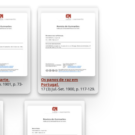
Parte.
Os panos de raz em
n. 1901, p. 73-
Portugal.
17 (3) Jul.-Set. 1900, p. 117-129.