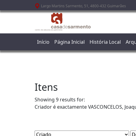
Passar para o conteúdo principal
Largo Martins Sarmento, 51, 4800-432 Guimarães
Início
Página Inicial
História Local
Arqu
Itens
Showing 9 results for:
Criador é exactamente
VASCONCELOS, Joaq