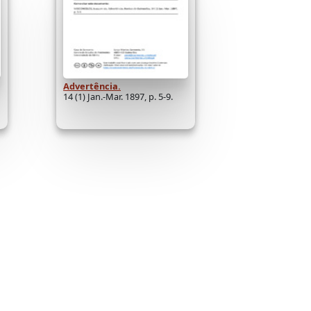
Advertência.
14 (1) Jan.-Mar. 1897, p. 5-9.