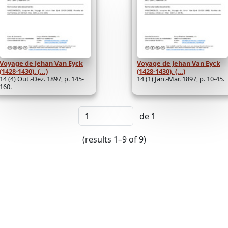
Voyage de Jehan Van Eyck
Voyage de Jehan Van Eyck
(1428-1430). (...)
(1428-1430). (...)
14 (4) Out.-Dez. 1897, p. 145-
14 (1) Jan.-Mar. 1897, p. 10-45.
160.
de 1
(results 1–9 of 9)