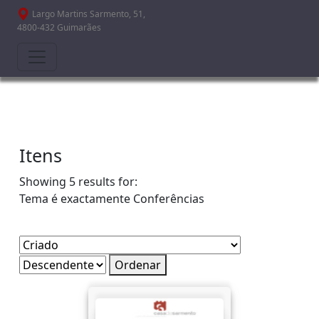
Passar para o conteúdo principal
Largo Martins Sarmento, 51,
4800-432 Guimarães
Itens
Showing 5 results for:
Tema é exactamente
Conferências
Ordenar