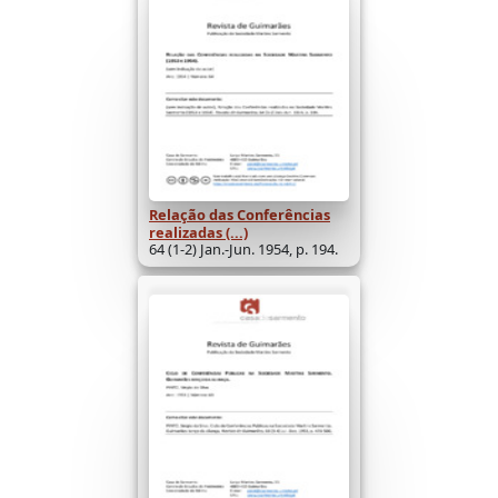
Relação das Conferências
realizadas (...)
64 (1-2) Jan.-Jun. 1954, p. 194.