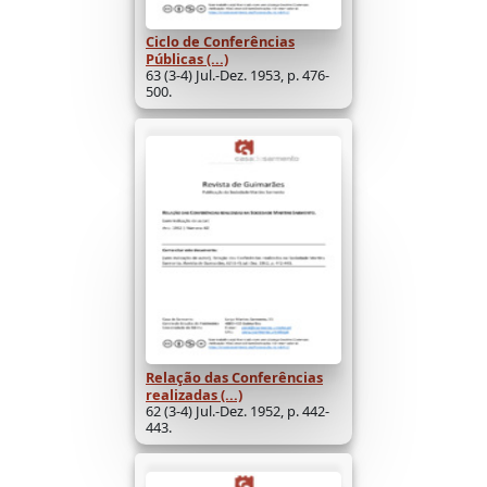
Ciclo de Conferências
Públicas (...)
63 (3-4) Jul.-Dez. 1953, p. 476-
500.
Relação das Conferências
realizadas (...)
62 (3-4) Jul.-Dez. 1952, p. 442-
443.