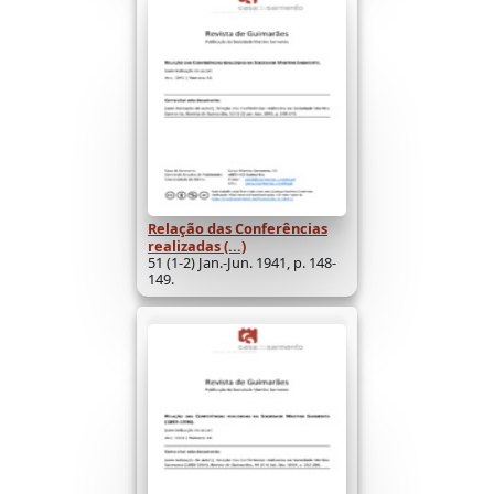
Relação das Conferências
realizadas (...)
51 (1-2) Jan.-Jun. 1941, p. 148-
149.