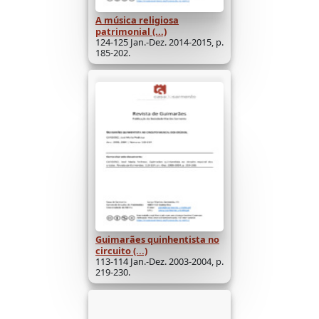
A música religiosa
patrimonial (...)
124-125 Jan.-Dez. 2014-2015, p.
185-202.
Guimarães quinhentista no
circuito (...)
113-114 Jan.-Dez. 2003-2004, p.
219-230.