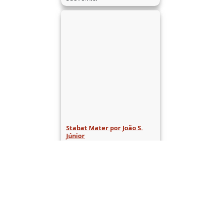
Stabat Mater por João S.
Júnior
Stabat Mater por João S.
Júnior.
de 11
Seguinte
(results 1–30 of 302)