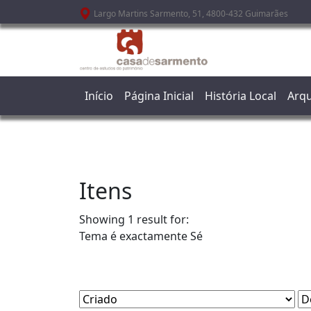
Passar para o conteúdo principal
Largo Martins Sarmento, 51, 4800-432 Guimarães
Início
Página Inicial
História Local
Arqu
Itens
Showing 1 result for:
Tema é exactamente
Sé