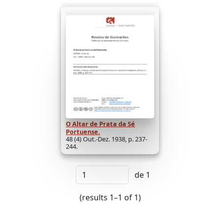
O Altar de Prata da Sé
Portuense.
48 (4) Out.-Dez. 1938, p. 237-
244.
de 1
(results 1–1 of 1)