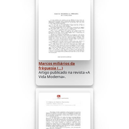
Marcos miliários da
frèguesia (...)
Artigo publicado na revista «A
Vida Moderna».