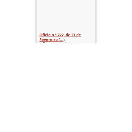
Ofício n.º 222, de 21 de
Fevereiro (...)
Ofício n.º 222, de 21 de
Fevereiro de 1890, do Eng.º
Director Henrique (...)
de 6
Seguinte
(results 1–30 of 160)