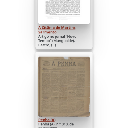
A Citânia de Martins
Sarmento
Artigo no jornal "Novo
Tempo" (Mangualde).
Castro, (...)
Penha (A)
Penha (A), n.º 010, de