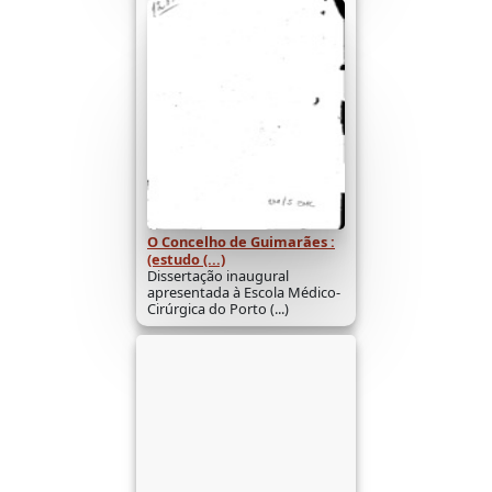
O Concelho de Guimarães :
(estudo (...)
Dissertação inaugural
apresentada à Escola Médico-
Cirúrgica do Porto (...)