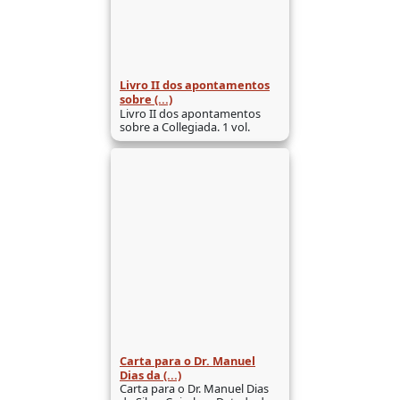
Livro II dos apontamentos
sobre (...)
Livro II dos apontamentos
sobre a Collegiada. 1 vol.
Carta para o Dr. Manuel
Dias da (...)
Carta para o Dr. Manuel Dias