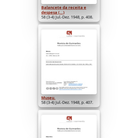
Balancete da receita e
despesa (...)
58 (3-4) Jul.-Dez. 1948, p. 408.
Museu.
58 (3-4) Jul.-Dez. 1948, p. 407.