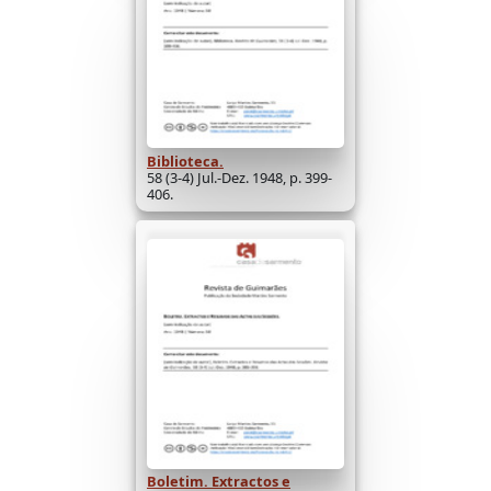
Biblioteca.
58 (3-4) Jul.-Dez. 1948, p. 399-
406.
Boletim. Extractos e