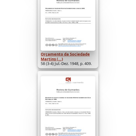
Orçamento da Sociedade
Martins (...)
58 (3-4) Jul.-Dez. 1948, p. 409.