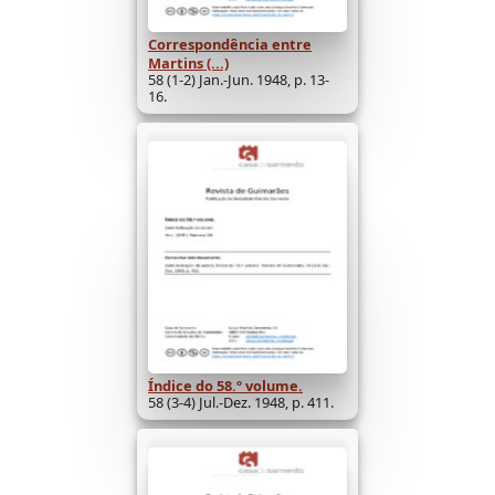
Correspondência entre
Martins (...)
58 (1-2) Jan.-Jun. 1948, p. 13-
16.
Índice do 58.º volume.
58 (3-4) Jul.-Dez. 1948, p. 411.