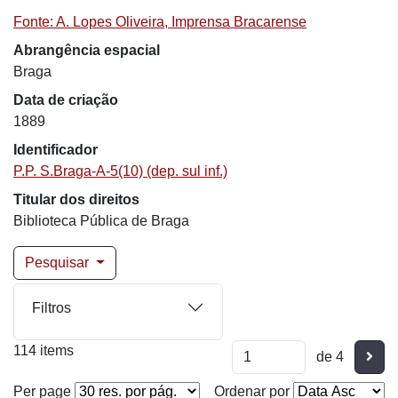
Fonte: A. Lopes Oliveira, Imprensa Bracarense
Abrangência espacial
Braga
Data de criação
1889
Identificador
P.P. S.Braga-A-5(10) (dep. sul inf.)
Titular dos direitos
Biblioteca Pública de Braga
Pesquisar
Filtros
114 items
Segu
de 4
Per page
Ordenar por