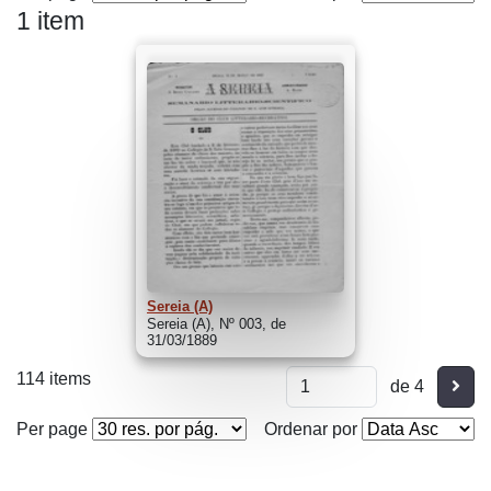
1 item
Sereia (A)
Sereia (A), Nº 003, de
31/03/1889
114 items
Segu
de 4
Per page
Ordenar por