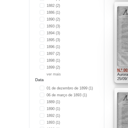
1882
(2)
1886
(1)
1890
(2)
1893
(3)
1894
(3)
1895
(3)
1896
(1)
1897
(2)
1898
(1)
1899
(2)
N.º 00
ver mais
Aurora
25/09
Data
01 de dezembro de 1899
(1)
06 de março de 1893
(1)
1889
(1)
1890
(1)
1892
(1)
1893
(1)