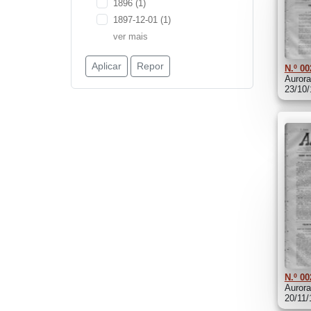
1896
(1)
1897-12-01
(1)
ver mais
Aplicar
Repor
N.º 00
Aurora
23/10
N.º 00
Aurora
20/11/