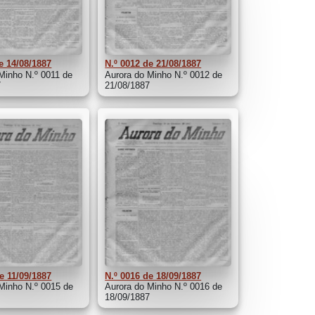
e 14/08/1887
N.º 0012 de 21/08/1887
Minho N.º 0011 de
Aurora do Minho N.º 0012 de
7
21/08/1887
e 11/09/1887
N.º 0016 de 18/09/1887
Minho N.º 0015 de
Aurora do Minho N.º 0016 de
7
18/09/1887