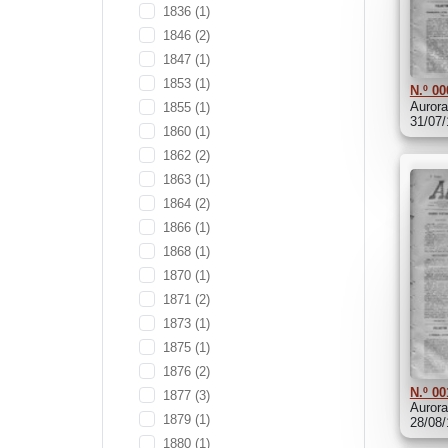
1836
(1)
1846
(2)
1847
(1)
1853
(1)
N.º 00
Aurora
1855
(1)
31/07
1860
(1)
1862
(2)
1863
(1)
1864
(2)
1866
(1)
1868
(1)
1870
(1)
1871
(2)
1873
(1)
1875
(1)
1876
(2)
N.º 00
1877
(3)
Aurora
1879
(1)
28/08
1880
(1)