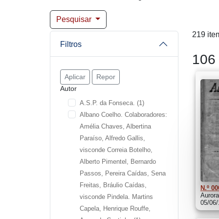
Pesquisar
219 ite
Filtros
106 
Aplicar
Repor
Autor
A.S.P. da Fonseca.
(1)
Albano Coelho. Colaboradores:
Amélia Chaves, Albertina
Paraíso, Alfredo Gallis,
visconde Correia Botelho,
Alberto Pimentel, Bernardo
Passos, Pereira Caídas, Sena
Freitas, Bráulio Caídas,
N.º 00
Aurora
visconde Pindela. Martins
05/06
Capela, Henrique Rouffe,