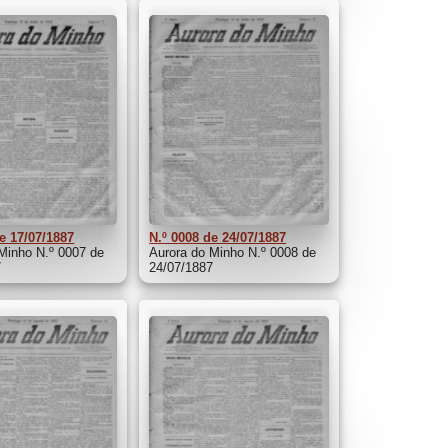
e 17/07/1887
N.º 0008 de 24/07/1887
Minho N.º 0007 de
Aurora do Minho N.º 0008 de
7
24/07/1887