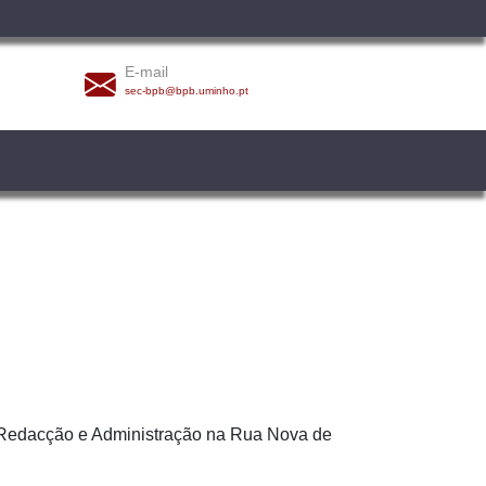
E-mail
sec-bpb@bpb.uminho.pt
. Redacção e Administração na Rua Nova de