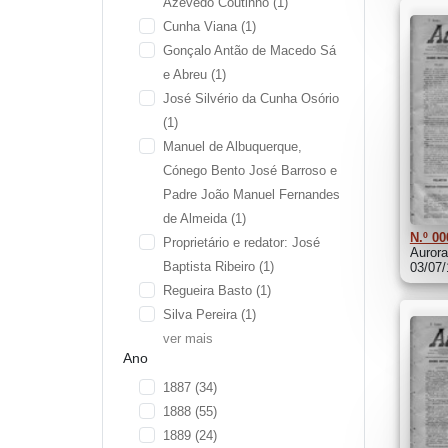
Azevedo Coutinho
(1)
Cunha Viana
(1)
Gonçalo Antão de Macedo Sá
e Abreu
(1)
José Silvério da Cunha Osório
(1)
Manuel de Albuquerque,
Cónego Bento José Barroso e
Padre João Manuel Fernandes
de Almeida
(1)
N.º 00
Proprietário e redator: José
Aurora
Baptista Ribeiro
(1)
03/07
Regueira Basto
(1)
Silva Pereira
(1)
ver mais
Ano
1887
(34)
1888
(55)
1889
(24)