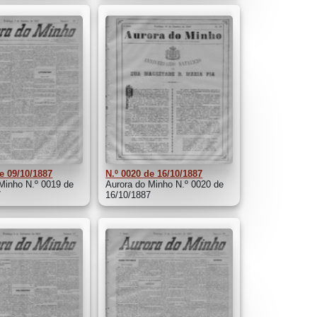
e 09/10/1887
N.º 0020 de 16/10/1887
Minho N.º 0019 de
Aurora do Minho N.º 0020 de
7
16/10/1887