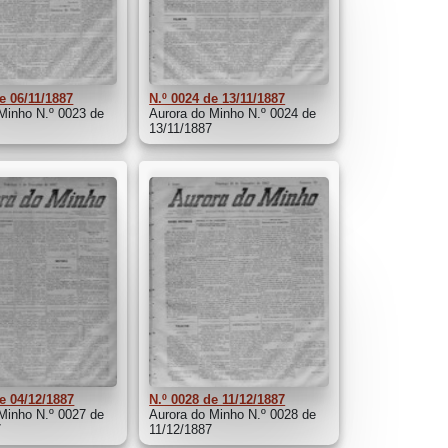
e 06/11/1887
N.º 0024 de 13/11/1887
Minho N.º 0023 de
Aurora do Minho N.º 0024 de
7
13/11/1887
e 04/12/1887
N.º 0028 de 11/12/1887
Minho N.º 0027 de
Aurora do Minho N.º 0028 de
7
11/12/1887