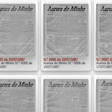
05 de 03/07/1887
N.º 0006 de 10/07/1887
N.º 0007 d
 do Minho N.º 0005 de
Aurora do Minho N.º 0006 de
Aurora do 
/1887
10/07/1887
17/07/188