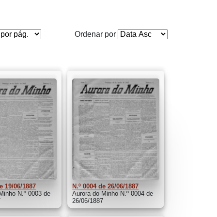
Ordenar por
e 19/06/1887
N.º 0004 de 26/06/1887
Minho N.º 0003 de
Aurora do Minho N.º 0004 de
7
26/06/1887