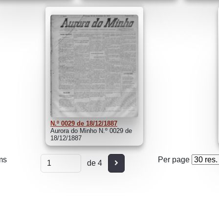
N.º 0029 de 18/12/1887
Aurora do Minho N.º 0029 de
18/12/1887
ms
Per page
Seguinte
de 4