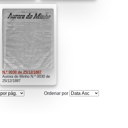
N.º 0030 de 25/12/1887
Aurora do Minho N.º 0030 de
25/12/1887
Ordenar por