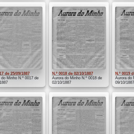
17 de 25/09/1887
N.º 0018 de 02/10/1887
N.º 0019 d
 do Minho N.º 0017 de
Aurora do Minho N.º 0018 de
Aurora do 
/1887
02/10/1887
09/10/188