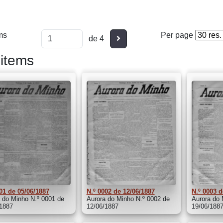
ms
Per page
Seguinte
de 4
items
01 de 05/06/1887
N.º 0002 de 12/06/1887
N.º 0003 d
 do Minho N.º 0001 de
Aurora do Minho N.º 0002 de
Aurora do 
/1887
12/06/1887
19/06/188