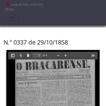
Passar para o conteúdo principal
Largo do Paço, 4704-553
Braga
N.º 0337 de 29/10/1858