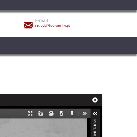
E-mail
sec-bpb@bpb.uminho.pt