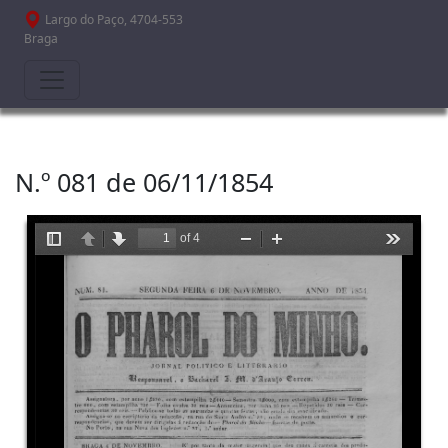
Passar para o conteúdo principal
Largo do Paço, 4704-553
Braga
N.º 081 de 06/11/1854