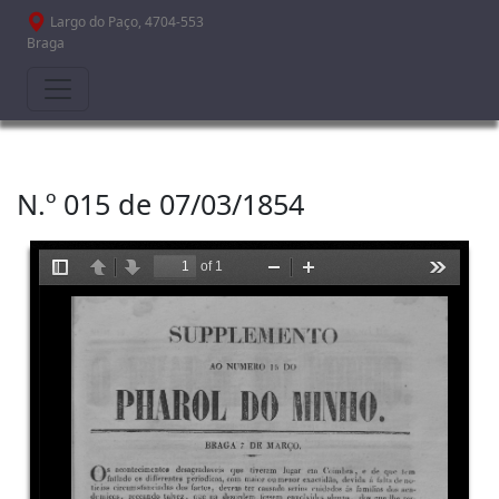
Passar para o conteúdo principal
Largo do Paço, 4704-553
Braga
N.º 015 de 07/03/1854