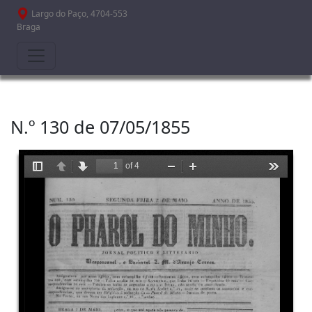
Passar para o conteúdo principal
Largo do Paço, 4704-553
Braga
N.º 130 de 07/05/1855