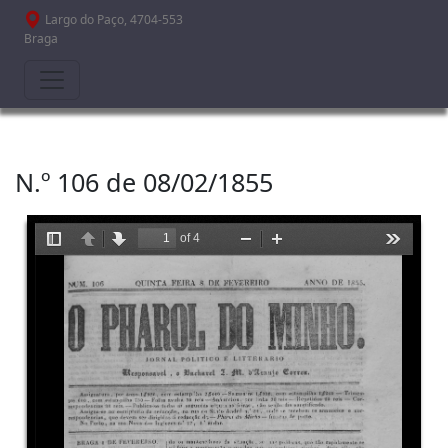
Passar para o conteúdo principal
Largo do Paço, 4704-553
Braga
N.º 106 de 08/02/1855