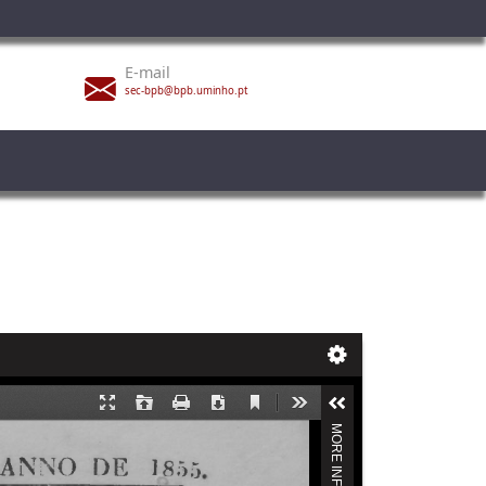
E-mail
sec-bpb@bpb.uminho.pt