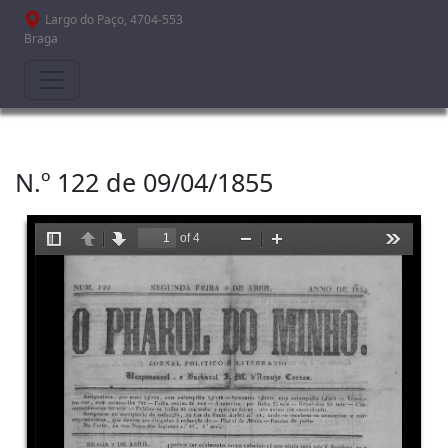
Passar para o conteúdo principal
Largo do Paço, 4704-553
Braga
N.º 122 de 09/04/1855