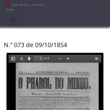
Passar para o conteúdo principal
Largo do Paço, 4704-553
Braga
N.º 073 de 09/10/1854