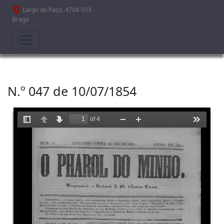
Passar para o conteúdo principal
Largo do Paço, 4704-553
Braga
N.º 047 de 10/07/1854