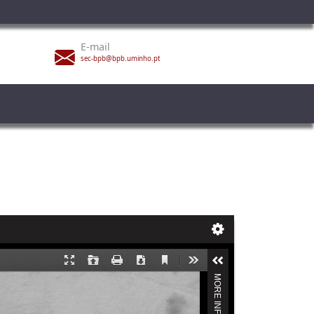
E-mail
sec-bpb@bpb.uminho.pt