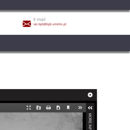
E-mail
sec-bpb@bpb.uminho.pt