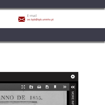
E-mail
sec-bpb@bpb.uminho.pt