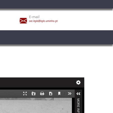
E-mail
sec-bpb@bpb.uminho.pt