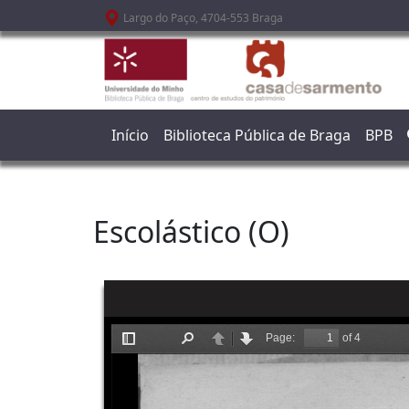
Passar para o conteúdo principal
Largo do Paço, 4704-553 Braga
Início
Biblioteca Pública de Braga
BPB
Escolástico (O)