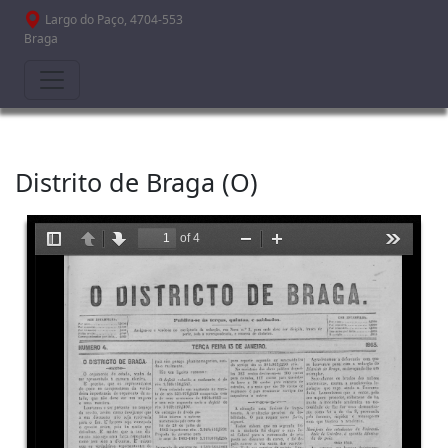
Passar para o conteúdo principal
Largo do Paço, 4704-553
Braga
Distrito de Braga (O)