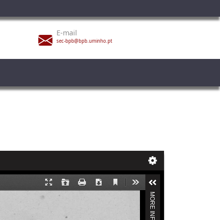
E-mail
sec-bpb@bpb.uminho.pt