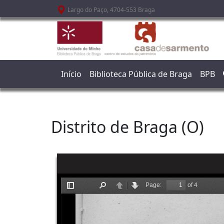
Passar para o conteúdo principal
Largo do Paço, 4704-553 Braga
Início
Biblioteca Pública de Braga
BPB
Distrito de Braga (O)