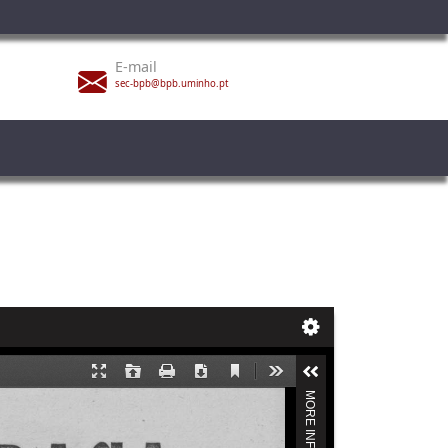
E-mail
sec-bpb@bpb.uminho.pt