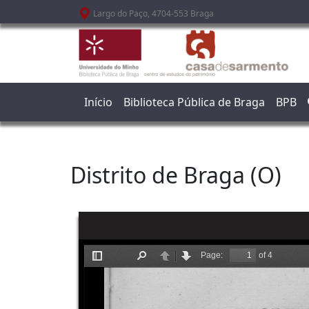
Passar para o conteúdo principal
Largo do Paço, 4704-553 Braga
Início
Biblioteca Pública de Braga
BPB
Distrito de Braga (O)