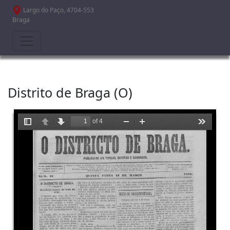
Passar para o conteúdo principal
Largo do Paço, 4704-553
Braga
Distrito de Braga (O)