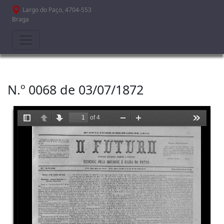
Passar para o conteúdo principal
Largo do Paço, 4704-553
Braga
N.º 0068 de 03/07/1872