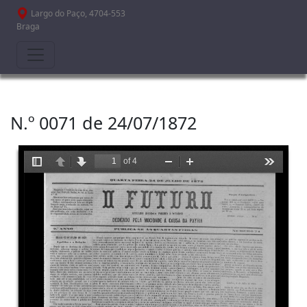
Passar para o conteúdo principal
Largo do Paço, 4704-553
Braga
N.º 0071 de 24/07/1872