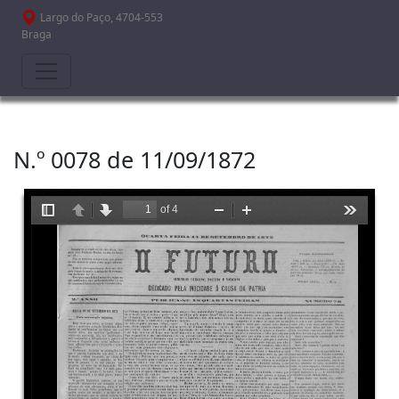
Passar para o conteúdo principal
Largo do Paço, 4704-553
Braga
N.º 0078 de 11/09/1872