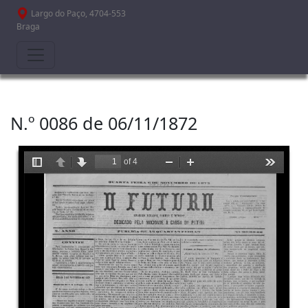
Passar para o conteúdo principal
Largo do Paço, 4704-553
Braga
N.º 0086 de 06/11/1872